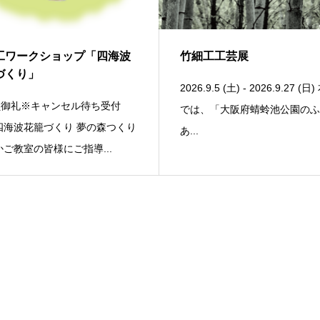
工ワークショップ「四海波
竹細工工芸展
づくり」
2026.9.5 (土) - 2026.9.27 (日
員御礼※キャンセル待ち受付
では、「大阪府蜻蛉池公園の
四海波花籠づくり 夢の森つくり
あ...
かご教室の皆様にご指導...